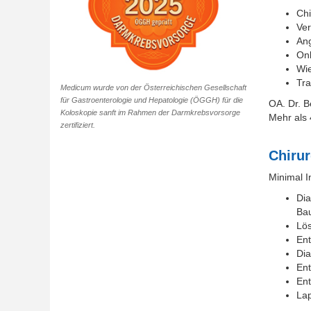
Chi
Ver
An
Onk
Wie
Tra
Medicum wurde von der Österreichischen Gesellschaft
für Gastroenterologie und Hepatologie (ÖGGH) für die
OA. Dr. B
Koloskopie sanft im Rahmen der Darmkrebsvorsorge
Mehr als
zertifiziert.
Chiru
Minimal I
Dia
Ba
Lö
En
Dia
Ent
Ent
Lap