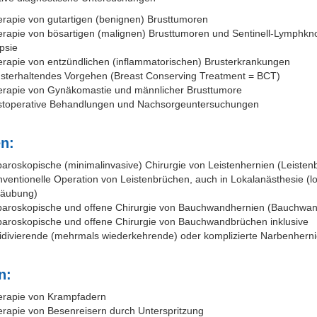
rapie von gutartigen (benignen) Brusttumoren
rapie von bösartigen (malignen) Brusttumoren und Sentinell-Lymphkn
psie
rapie von entzündlichen (inflammatorischen) Brusterkrankungen
sterhaltendes Vorgehen (Breast Conserving Treatment = BCT)
rapie von Gynäkomastie und männlicher Brusttumore
stoperative Behandlungen und Nachsorgeuntersuchungen
n:
aroskopische (minimalinvasive) Chirurgie von Leistenhernien (Leisten
ventionelle Operation von Leistenbrüchen, auch in Lokalanästhesie (l
täubung)
paroskopische und offene Chirurgie von Bauchwandhernien (Bauchwa
aroskopische und offene Chirurgie von Bauchwandbrüchen inklusive
idivierende (mehrmals wiederkehrende) oder komplizierte Narbenhern
n:
erapie von Krampfadern
rapie von Besenreisern durch Unterspritzung