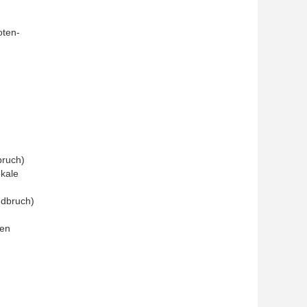
oten-
bruch)
okale
ndbruch)
ien