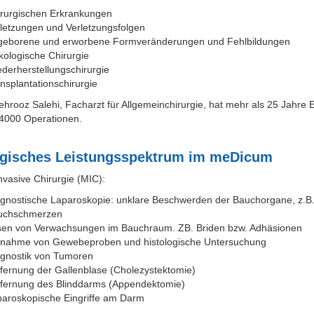
rurgischen Erkrankungen
letzungen und Verletzungsfolgen
geborene und erworbene Formveränderungen und Fehlbildungen
ologische Chirurgie
derherstellungschirurgie
nsplantationschirurgie
ehrooz Salehi, Facharzt für Allgemeinchirurgie, hat mehr als 25 Jahre 
 4000 Operationen.
rgisches Leistungsspektrum im meDicum
nvasive Chirurgie (MIC):
gnostische Laparoskopie: unklare Beschwerden der Bauchorgane, z.B.
uchschmerzen
sen von Verwachsungen im Bauchraum. ZB. Briden bzw. Adhäsionen
tnahme von Gewebeproben und histologische Untersuchung
gnostik von Tumoren
fernung der Gallenblase (Cholezystektomie)
fernung des Blinddarms (Appendektomie)
aroskopische Eingriffe am Darm