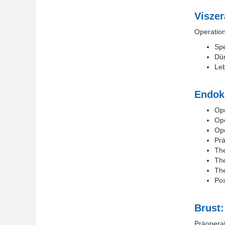
Viszer
Operatio
Sp
Dü
Leb
Endokr
Ope
Ope
Ope
Pr
The
The
The
Po
Brust:
Präopera