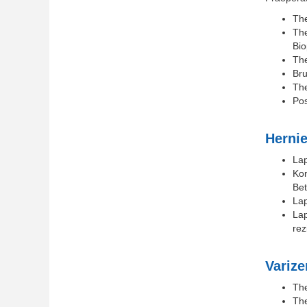
The
The
Bio
The
Bru
The
Po
Hernie
Lap
Kon
Be
La
Lap
rez
Varize
Th
The