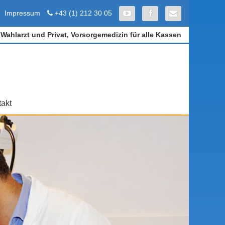
Telefon
Connect with Youtube
Connect with Faceb
E-Mail
Impressum
+43 (1) 212 30 05
Wahlarzt und Privat, Vorsorgemedizin für alle Kassen
akt